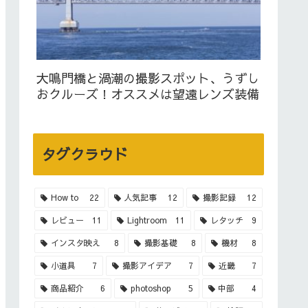
大鳴門橋と渦潮の撮影スポット、うずし
おクルーズ！オススメは望遠レンズ装備
タグクラウド
How to
22
人気記事
12
撮影記録
12
レビュー
11
Lightroom
11
レタッチ
9
インスタ映え
8
撮影基礎
8
機材
8
小道具
7
撮影アイデア
7
近畿
7
商品紹介
6
photoshop
5
中部
4