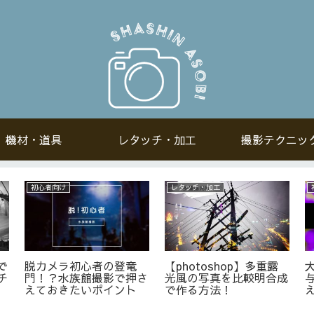
機材・道具
レタッチ・加工
撮影テクニッ
機材・道具
初心者向け
・
赤ちゃんの成長を究極に
今流行りの水晶玉越しの
真
可愛く残す月齢フォト
写真の撮り方テクニック
(マンスリーフォト)のア
&おすすめ水晶玉！
イデア10選