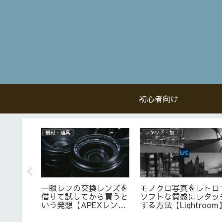
初心者向け
初心者向け
初心者向け
】HDR合
スローシャッターで滝を
インスタ映え！超簡単
つぶれの
撮る！必要な機材と失敗
水晶玉越しの地平線写
真を作
しない撮影方法
の撮り方