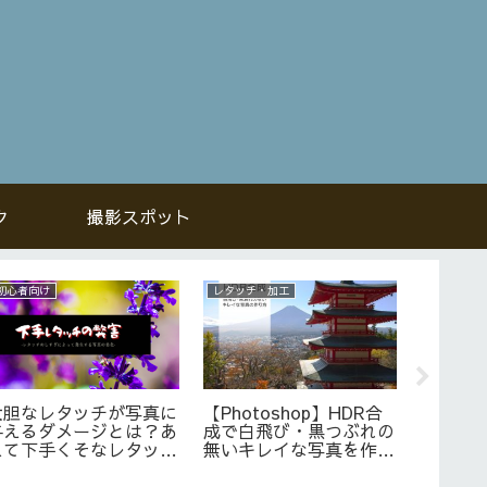
ク
撮影スポット
初心者向け
機材・道具
機材・道具
彩度を上げすぎで起こる
三角プリズムを使って写
一眼レ
「色飽和」とは？防止策
真撮影をするというアイ
借りて
とレタッチでの補正方法
デア【研究中】
いう発想
ル】