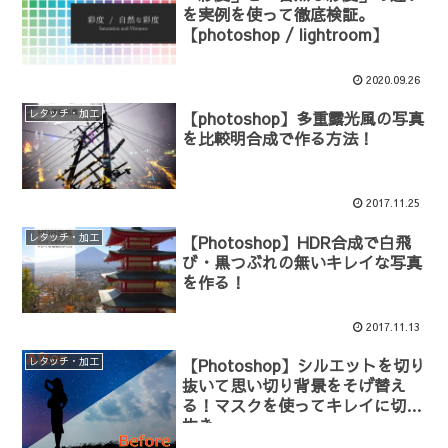
を実例を使って徹底検証。
【photoshop / lightroom】
2020.09.26
レタッチ・加工
【photoshop】多重露光風の写真
を比較明合成で作る方法！
2017.11.25
レタッチ・加工
【Photoshop】HDR合成で白飛
び・黒つぶれの無いキレイな写真
を作る！
2017.11.13
レタッチ・加工
【Photoshop】シルエットを切り
抜いて思い切り背景をそげ替え
る！マスクを使ってキレイに切り
抜き