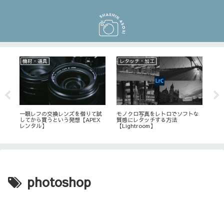
機材・道具
レタッチ・加工
初
を
一眼レフの交換レンズを借りて試
モノクロ写真をレトロでソフトな
大
してから買うという発想【APEX
質感にレタッチする方法
メ
レンタル】
【Lightroom】
タ
photoshop