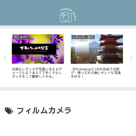
初心者向け
レタッチ・加工
機
残
大胆なレタッチが写真に与えるダ
【Photoshop】HDR合成で白飛
一
)
メージとは？あえて下手くそなレ
び・黒つぶれの無いキレイな写真
して
タッチをして観察してみる。
を作る！
レ
フィルムカメラ